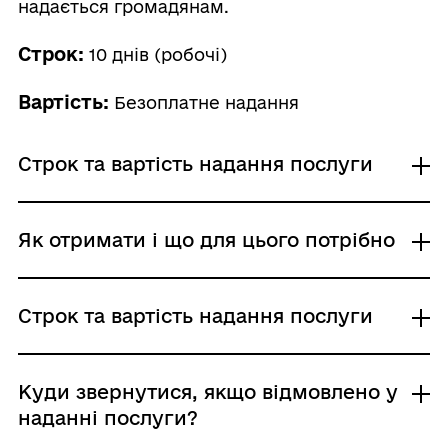
надається громадянам.
Строк:
10 днів (робочі)
Вартість:
Безоплатне надання
Строк та вартість надання послуги
Звичайне надання
Як отримати і що для цього потрібно
Адміністративний збір: Безоплатне надання /
0 UAH /
Строк надання: 10 днів (робочі)
Де отримати
Строк та вартість надання послуги
Територіальні органи Державної служби з
питань геодезії, картографії та кадастру
Центр надання адміністративних послуг
Звичайне надання
Куди звернутися, якщо відмовлено у
Адміністративний збір: Безоплатне надання /
наданні послуги?
Хто і як може подати заяву:
0 UAH /