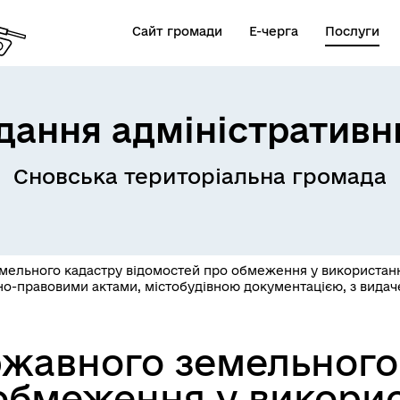
Сайт громади
Е-черга
Послуги
дання адміністративн
Сновська територіальна громада
ельного кадастру відомостей про обмеження у використанн
но-правовими актами, містобудівною документацією, з видач
жавного земельного
обмеження у викорис