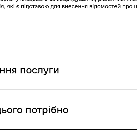
я, які є підставою для внесення відомостей про
ання послуги
цього потрібно
ння / 0 UAH /