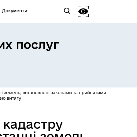
Документи
их послуг
і земель, встановлені законами та прийнятими
ею витягу
 кадастру
танні земель,