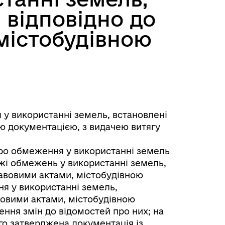
 відповідно до
містобудівною
у використанні земель, встановлені
ю документацією, з видачею витягу
ро обмеження у використанні земель
жі обмежень у використанні земель,
авовими актами, містобудівною
я у використанні земель,
вовими актами, містобудівною
ення змін до відомостей про них; на
го затверджена документація із