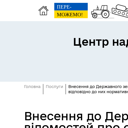
Центр на
Головна
Послуги
Внесення до Державного зем
відповідно до них норматив
Внесення до Дер
відомостей про 