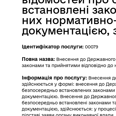
встановлені зак
них нормативно-
документацією, 
Ідентифікатор послуги:
00079
Повна назва:
Внесення до Державного 
законами та прийнятими відповідно до 
Інформація про послугу:
Внесення до
здійснюється у формі: внесення до Де
безпосередньо встановлених законами 
документацією. Внесення до Державног
безпосередньо встановлені законами т
документацією, здійснюється: у процесі
підставі заяви органу виконавчої влади