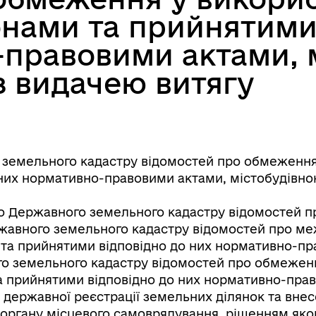
онами та прийнятими
правовими актами, 
з видачею витягу
земельного кадастру відомостей про обмеження 
них нормативно-правовими актами, містобудівно
 Державного земельного кадастру відомостей п
ржавного земельного кадастру відомостей про ме
та прийнятими відповідно до них нормативно-пр
о земельного кадастру відомостей про обмеженн
а прийнятими відповідно до них нормативно-пра
 державної реєстрації земельних ділянок та внес
, органу місцевого самоврядування, рішенням яко