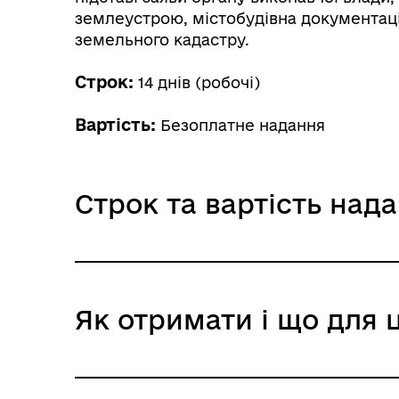
землеустрою, містобудівна документаці
земельного кадастру.
Строк:
14 днів (робочі)
Вартість:
Безоплатне надання
Строк та вартість над
Звичайне надання
Як отримати і що для 
Адміністративний збір: Безоплатне нада
Строк надання: 14 днів (робочі)