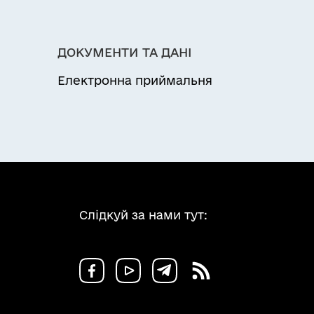
геодезії, картографії та кадастру та її
 що надаються Держгеокадастром та його
громади.
ДОКУМЕНТИ ТА ДАНІ
Електронна приймальня
Слідкуй за нами тут: