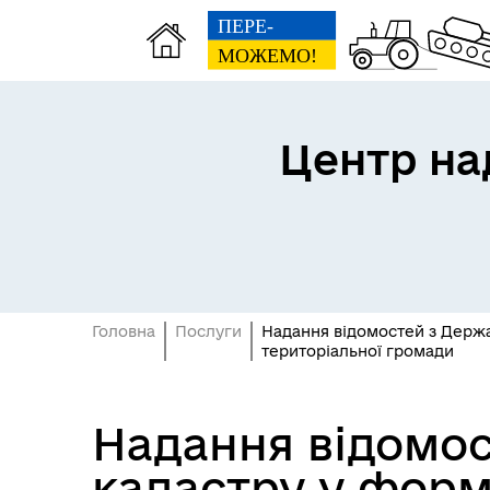
Центр на
Головна
Послуги
Надання відомостей з Держа
територіальної громади
Надання відомос
кадастру у форм