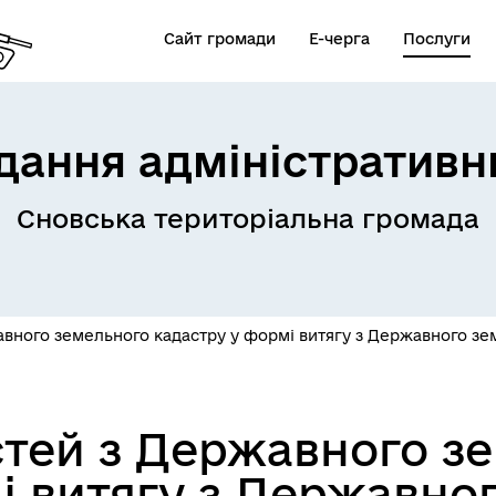
Сайт громади
Е-черга
Послуги
дання адміністративн
Сновська територіальна громада
вного земельного кадастру у формі витягу з Державного зем
тей з Державного з
і витягу з Державно