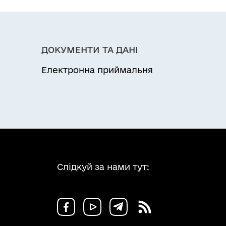
, контактний телефон (факс).
ачення, на якій розташовані об’єкти
ДОКУМЕНТИ ТА ДАНІ
ення, на якій розташовані об’єкти
Електронна приймальня
Слідкуй за нами тут: