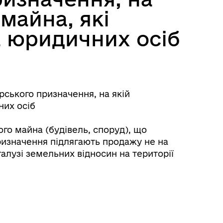
майна, які
а юридичних осіб
ського призначення, на якій
них осіб
ого майна (будівель, споруд), що
ризначення підлягають продажу не на
алузі земельних відносин на території