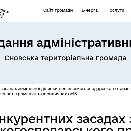
Сайт громади
Е-черга
Послуги
дання адміністративн
Сновська територіальна громада
засадах земельної ділянки несільськогосподарського призна
асності громадян та юридичних осіб
нкурентних засадах 
ькогосподарського п