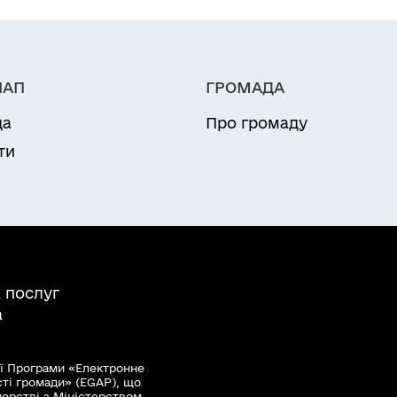
і керівника юридичної особи/уповноваженої особи
мання результату
их засадах земельної ділянки несільського призн
НАП
ГРОМАДА
ласності громадян та юридичних
 засадах земельної ділянки несільського признач
да
Про громаду
ості громадян та юридичних осіб
ти
 послуг
а
ї Програми «Електронне
сті громади» (EGAP), що
нерстві з Міністерством