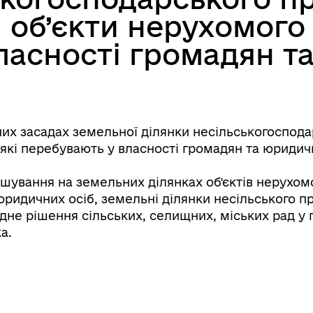
 об’єкти нерухомого 
ласності громадян т
х засадах земельної ділянки несільськогосподар
 які перебувають у власності громадян та юридич
ашування на земельних ділянках об'єктів нерухом
юридичних осіб, земельні ділянки несільського п
дне рішення сільських, селищних, міських рад у г
а.