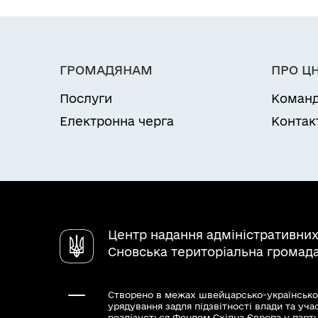
з ЄДРПОУ, прізвище, ім’я та по батьков
Результати та способи отри
Рішення про продаж не на конкурентн
ГРОМАДЯНАМ
ПРО Ц
нерухомого майна, які перебувають у в
Відмова у продажі не на конкурентних
Послуги
Коман
нерухомого майна перебувають у власн
Електронна черга
Контак
Центр надання адміністративних
Сновська територіальна громад
Створено в межах швейцарсько-українсько
урядування задля підзвітності влади та уча
реалізується Фондом Східна Європа у парт