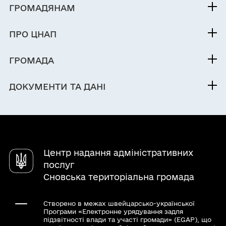
ГРОМАДЯНАМ
Послуги
ПРО ЦНАП
Електронна черга
Команда
ГРОМАДА
Контакти
Про громаду
ДОКУМЕНТИ ТА ДАНІ
Електронна приймальня
Центр надання адміністративних
послуг
Сновська територіальна громада
Створено в межах швейцарсько-української
Програми «Електронне урядування задля
підзвітності влади та участі громади» (EGAP), що