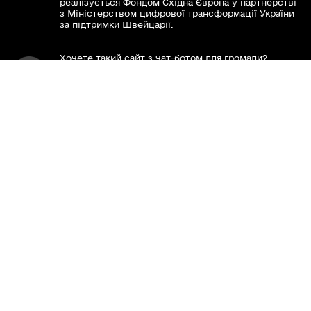
реалізується Фондом Східна Європа у партнерстві
з Міністерством цифрової трансформації України
за підтримки Швейцарії.
Хочете такий сайт з чат-ботом для громади?
www.toolkit.in.ua
Весь контент доступний за ліцензією Creative
Commons Attribution 4.0 International license,
якщо не зазначено інше.
Слідкуй за нами тут:
Наша громада у смартфоні: